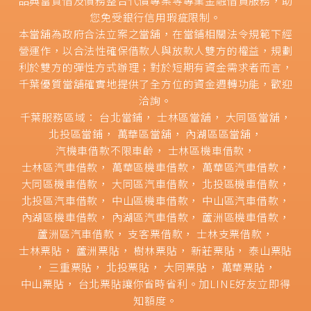
品典當質借及債務整合代償專案等專業金融借貸服務，助
您免受銀行信用瑕疵限制。
本當舖為政府合法立案之當舖，在當鋪相關法令規範下經
營運作，以合法性確保借款人與放款人雙方的權益，規劃
利於雙方的彈性方式辦理；對於短期有資金需求者而言，
千葉優質當舖確實地提供了全方位的資金週轉功能，歡迎
洽詢。
千葉服務區域：
台北當鋪
，
士林區當舖
，
大同區當舖
，
北投區當鋪
，
萬華區當舖
，
內湖區區當舖
，
汽機車借款不限車齡
，
士林區機車借款
，
士林區汽車借款
，
萬華區機車借款
，
萬華區汽車借款
，
大同區機車借款
，
大同區汽車借款
，
北投區機車借款
，
北投區汽車借款
，
中山區機車借款
，
中山區汽車借款
，
內湖區機車借款
，
內湖區汽車借款
，
蘆洲區機車借款
，
蘆洲區汽車借款
，
支客票借款
，
士林支票借款
，
士林票貼
，
蘆洲票貼
，
樹林票貼
，
新莊票貼
，
泰山票貼
，
三重票貼
，
北投票貼
，
大同票貼
，
萬華票貼
，
中山票貼
，
台北票貼
讓你省時省利。加LINE好友立即得
知額度。