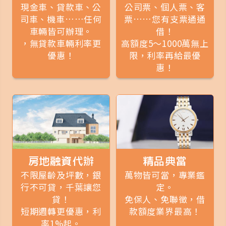
現金車、貸款車、公
公司票、個人票、客
司車、機車……任何
票……您有支票通通
車輛皆可辦理。
借！
，無貸款車輛利率更
高額度5～1000萬無上
優惠！
限，利率再給最優
惠！
房地融資代辦
精品典當
不限屋齡及坪數，銀
萬物皆可當，專業鑑
行不可貸，千葉讓您
定。
貸！
免保人、免聯徵，借
短期週轉更優惠，利
款額度業界最高！
率1%起。