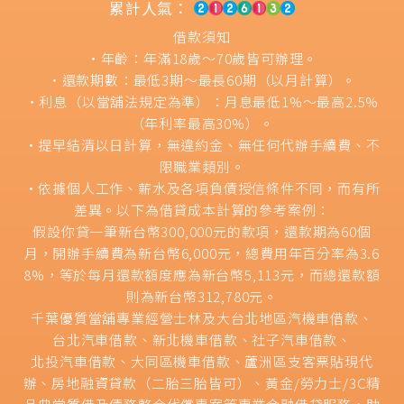
累計人氣：
借款須知
‧年齡：年滿18歲～70歲皆可辦理。
‧還款期數：最低3期～最長60期（以月計算）。
‧利息（以當舖法規定為準）：月息最低1%～最高2.5%
（年利率最高30%）。
‧提早結清以日計算，無違約金、無任何代辦手續費、不
限職業類別。
‧依據個人工作、薪水及各項負債授信條件不同，而有所
差異。以下為借貸成本計算的參考案例：
假設你貸一筆新台幣300,000元的款項，還款期為60個
月，開辦手續費為新台幣6,000元，總費用年百分率為3.6
8%，等於每月還款額度應為新台幣5,113元，而總還款額
則為新台幣312,780元。
千葉優質當舖專業經營士林及大台北地區汽機車借款、
台北汽車借款
、
新北機車借款
、
社子汽車借款
、
北投汽車借款
、
大同區機車借款
、蘆洲區支客票貼現代
辦、房地融資貸款（二胎三胎皆可）、黃金/勞力士/3C精